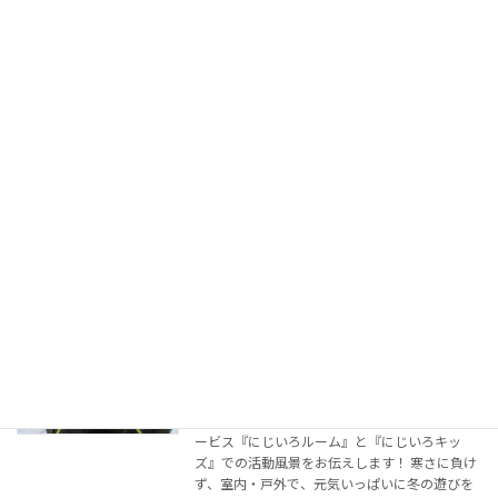
続きを読む
放デイ「にじいろキッズ」
放課後等デイサービス
2025年3月15日
クリスマス、お誕生日、お正月、雪あそび…と
様々な行事を楽しんでいるにじいろキッズ。 こ
の冬休みには横手市にある「生涯学習館Ao-
na（あおーな）」にお出かけもしてきました。
様々な経験をし、とびきりの笑顔を見せてくれ
るに […]
続きを読む
冬の遊び R6年（にじいろルーム・にじ
放課後等デイサービス
いろキッズ）
2025年2月8日
ブリエ十文字の児童発達支援・放課後等デイサ
ービス『にじいろルーム』と『にじいろキッ
ズ』での活動風景をお伝えします！ 寒さに負け
ず、室内・戸外で、元気いっぱいに冬の遊びを