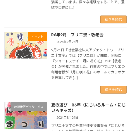
満喫しています。様々な経験をすることで、意
欲や自信に […]
続きを読む
R6年9月 ブリエ祭・敬老会
イベント
2024年9月28日
9月21日『社会福祉法人アヴェク・トワ ブリ
エ十文字』では【ブリエ祭】が開催、同時に
『ショートステイ 月に咲く花』では【敬老
会】が開催されました。行事の中ではブリエの
利用者様が『月に咲く花』のホールでカラオケ
を披露してき […]
続きを読む
夏の遊び R6年（にじいろルーム・にじ
放課後等デイサービス
いろキッズ）
2024年8月24日
ブリエ十文字の児童発達支援事業所『にじいろ