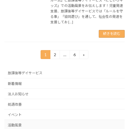
ルーム』と放課後等デイサービス『にじいろキ
ッズ』での活動風景をお伝えします！児童発達
支援、放課後等デイサービスでは「ルールを守
る事」「協同遊び」を通して、社会性の発達を
支援してお […]
続きを読む
投
1
2
…
6
»
固
固
固
定
定
定
稿
ペ
ペ
ペ
ー
ー
ー
の
放課後等デイサービス
ジ
ジ
ジ
ペ
新着情報
ー
法人お知らせ
ジ
処遇改善
送
イベント
り
活動風景