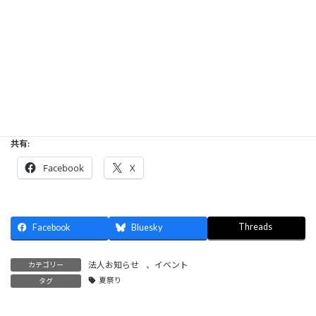
ら、ご利用者様と素晴らしい夏の思い出を共有でき
たことに感謝したいと思います。
参加してくださった皆様、ありがとうございまし
た！
共有:
Facebook
X
Threads
Facebook
Bluesky
法人お知らせ
、
イベント
カテゴリー
夏祭り
タグ