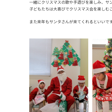
日
一緒にクリスマスの歌や手遊びを楽しみ、サ
時
子どもたちは大喜びでクリスマス会を楽しむ
:
また来年もサンタさんが来てくれるといいで