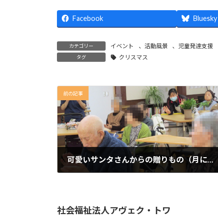
Facebook
Bluesky
イベント
、
活動風景
、
児童発達支援
カテゴリー
クリスマス
タグ
前の記事
可愛いサンタさんからの贈りもの（月に咲く花）
2022年1月19日
社会福祉法人アヴェク・トワ