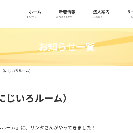
ホーム
新着情報
法人案内
サ
HOME
What's new
About
S
お知らせ一覧
子（にじいろルーム）
にじいろルーム）
ろルーム』に、サンタさんがやってきました！