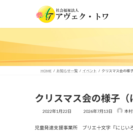
コ
ナ
ン
ビ
テ
ゲ
ン
ー
ツ
シ
へ
ョ
ス
ン
キ
に
ッ
移
プ
動
HOME
お知らせ一覧
イベント
クリスマス会の様
クリスマス会の様子（
最
2022年1月22日
2026年7月13日
本村
終
更
児童発達支援事業所 ブリエ十文字『にじい
新