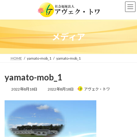
コ
ナ
ン
ビ
テ
ゲ
ン
ー
ツ
シ
へ
ョ
メディア
ス
ン
キ
に
ッ
移
プ
動
HOME
yamato-mob_1
yamato-mob_1
yamato-mob_1
最
2022年8月18日
2022年8月18日
アヴェク・トワ
終
更
新
日
時
: