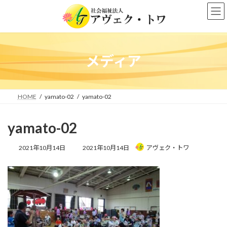
コ
ナ
ン
ビ
テ
ゲ
ン
ー
ツ
シ
へ
ョ
メディア
ス
ン
キ
に
ッ
移
プ
動
HOME
yamato-02
yamato-02
yamato-02
最
2021年10月14日
2021年10月14日
アヴェク・トワ
終
更
新
日
時
: