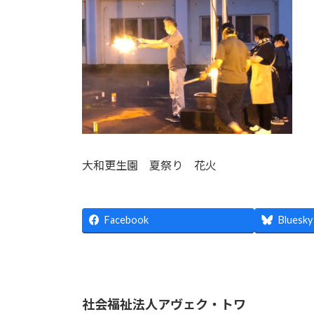
日
時
:
大和更生園 夏祭り 花火
Facebook
Bluesky
社会福祉法人アヴェク・トワ