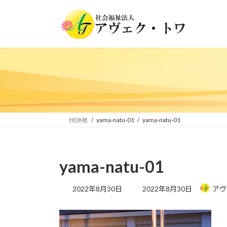
コ
ナ
ン
ビ
テ
ゲ
ン
ー
ツ
シ
へ
ョ
ス
ン
キ
に
ッ
移
プ
動
HOME
yama-natu-01
yama-natu-01
yama-natu-01
最
2022年8月30日
2022年8月30日
アヴ
終
更
新