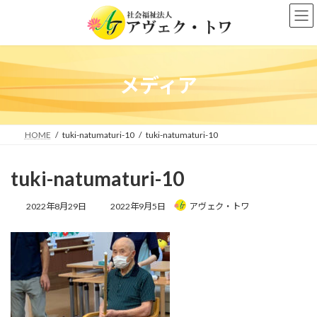
コ
ナ
ン
ビ
テ
ゲ
ン
ー
ツ
シ
へ
ョ
メディア
ス
ン
キ
に
ッ
移
プ
動
HOME
tuki-natumaturi-10
tuki-natumaturi-10
tuki-natumaturi-10
最
2022年8月29日
2022年9月5日
アヴェク・トワ
終
更
新
日
時
: