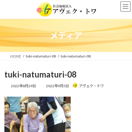
コ
ナ
ン
ビ
テ
ゲ
ン
ー
ツ
シ
へ
ョ
メディア
ス
ン
キ
に
ッ
移
プ
動
HOME
tuki-natumaturi-08
tuki-natumaturi-08
tuki-natumaturi-08
最
2022年8月29日
2022年9月5日
アヴェク・トワ
終
更
新
日
時
: