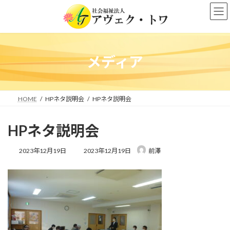
コ
ナ
ン
ビ
テ
ゲ
ン
ー
ツ
シ
へ
ョ
メディア
ス
ン
キ
に
ッ
移
プ
動
HOME
HPネタ説明会
HPネタ説明会
HPネタ説明会
最
2023年12月19日
2023年12月19日
前澤
終
更
新
日
時
: