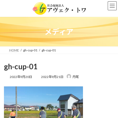
コ
ナ
ン
ビ
テ
ゲ
ン
ー
ツ
シ
へ
ョ
メディア
ス
ン
キ
に
ッ
移
プ
動
HOME
gh-cup-01
gh-cup-01
gh-cup-01
最
2022年9月20日
2022年9月21日
丹尾
終
更
新
日
時
: