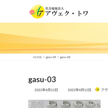
コ
ナ
ン
ビ
テ
ゲ
ン
ー
ツ
シ
へ
ョ
ス
ン
キ
に
ッ
移
プ
動
HOME
gasu-03
gasu-03
gasu-03
最
2022年4月12日
2022年4月12日
アヴ
終
更
新