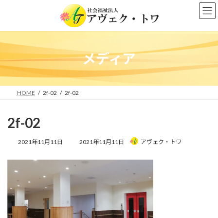
コ
ナ
ン
ビ
テ
ゲ
ン
ー
ツ
シ
へ
ョ
メディア
ス
ン
キ
に
ッ
移
プ
動
HOME
2f-02
2f-02
2f-02
最
2021年11月11日
2021年11月11日
アヴェク・トワ
終
更
新
日
時
: