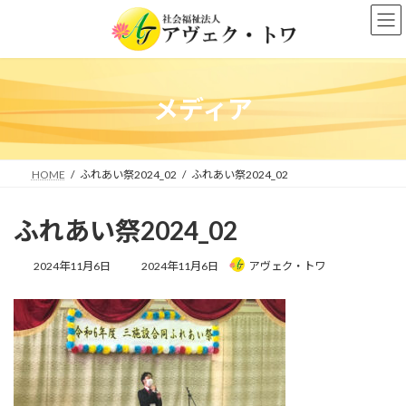
コ
ナ
ン
ビ
テ
ゲ
ン
ー
ツ
シ
へ
ョ
メディア
ス
ン
キ
に
ッ
移
プ
動
HOME
ふれあい祭2024_02
ふれあい祭2024_02
ふれあい祭2024_02
最
2024年11月6日
2024年11月6日
アヴェク・トワ
終
更
新
日
時
: